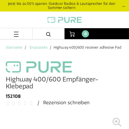
Zum
Zum
Jetzt bis zu 50% sparen: Outdoor Radios & Lautsprecher für den
→
Sommer sichern
Inhalt
Navigationsmenü
springen
springen
0
Startseite
Ersatzteile
Highway 400/600 receiver adhesive Pad
Highway 400/600 Empfänger-
Klebepad
152108
Rezension schreiben