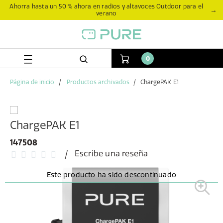
Skip
Skip
Ahorra hasta un 50 % ahora en radios y altavoces Outdoor para el
→
verano
to
to
content
navigation
menu
0
Página de inicio
Productos archivados
ChargePAK E1
ChargePAK E1
147508
Escribe una reseña