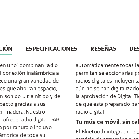
T
CIÓN
ESPECIFICACIONES
RESEÑAS
DE
 en uno" combinan radio
automáticamente todas las
il conexión inalámbrica a
permiten seleccionarlas p
frece una gran variedad de
radios digitales incluyen
ños que ahorran espacio,
aún no se han digitaliza
n sonido ultra nítido y de
la aprobación de Digital T
specto gracias a sus
de que está preparado par
 en madera. Nuestro
radio digital.
ofrece radio digital DAB
Tu música móvil, sin ca
 por ranura e incluye
El Bluetooth integrado le 
lámbrica de toda su