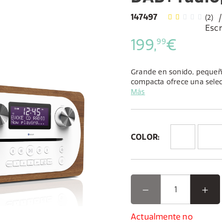
147497
(2)
Escr
199,
€
99
Grande en sonido, pequeñ
compacta ofrece una selec
Bluetooth envuelta en un 
Más
hermoso acabado de estil
COLOR:
Actualmente no