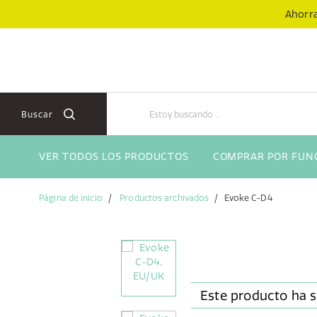
Skip
Skip
Ahorra
to
to
content
navigation
menu
Buscar
VER TODOS LOS PRODUCTOS
COMPRAR POR FUN
Página de inicio
Productos archivados
Evoke C-D4