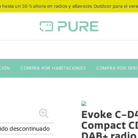
 hasta un 50 % ahora en radios y altavoces Outdoor para el ver
CIÓN
COMPRA POR HABITACIONES
COMPRA POR SERI
Evoke C-D
Compact C
DAB+ radio