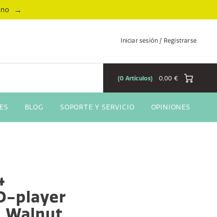
→
ano
Iniciar sesión / Registrarse
0
Artículos
0,00 €
ES
BLOG
SOPORTE Y SERVICIO
OPINIONES
4
D-player
, Walnut