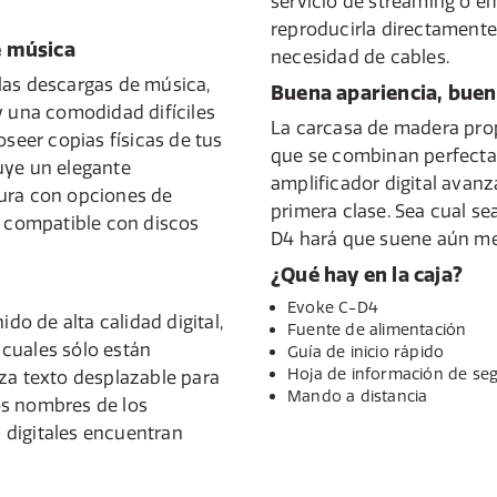
servicio de streaming o em
reproducirla directamente
e música
necesidad de cables.
las descargas de música,
Buena apariencia, buen
y una comodidad difíciles
La carcasa de madera pro
oseer copias físicas de tus
que se combinan perfectam
uye un elegante
amplificador digital avan
nura con opciones de
primera clase. Sea cual se
, compatible con discos
D4 hará que suene aún me
¿Qué hay en la caja?
Evoke C-D4
ido de alta calidad digital,
Fuente de alimentación
cuales sólo están
Guía de inicio rápido
Hoja de información de se
iliza texto desplazable para
Mando a distancia
los nombres de los
 digitales encuentran