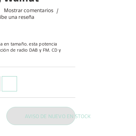
Mostrar comentarios
ibe una reseña
a en tamaño, esta potencia
ción de radio DAB y FM, CD y
sistema de gran sonido con un
o de madera.
AVISO DE NUEVO EN STOCK