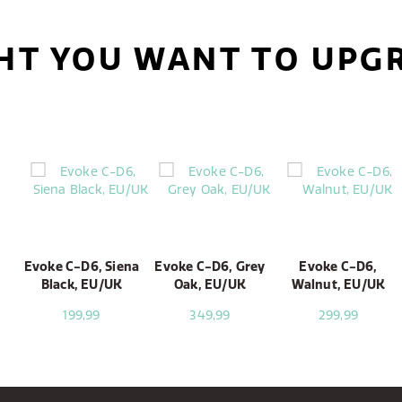
HT YOU WANT TO UPG
Evoke C-D6, Siena
Evoke C-D6, Grey
Evoke C-D6,
Black, EU/UK
Oak, EU/UK
Walnut, EU/UK
199,99
349,99
299,99