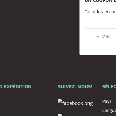
UN COUPON D
*articles en p
D'EXPÉDITION
SUIVEZ-NOUS!
SÉLEC
Pays:
Langue