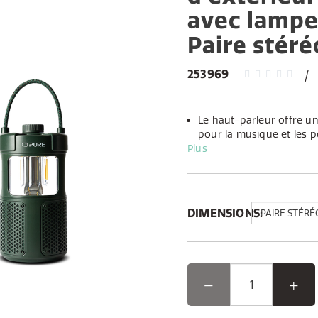
avec lampe
Paire stéré
253969
Le haut-parleur offre un
pour la musique et les p
Plus
La lampe LED intégrée pr
choix entre une lumière
toutes les ambiances.
Avec jusqu’à 14 heures d
intégrée, vous pouvez 
DIMENSIONS:
Élevez votre expérience e
haut-parleur où musique e
la connectivité Bluetooth 
de transport pratique et d
Woodland Glow est votre
divertissement sans fin. De
résistance à la poussière et