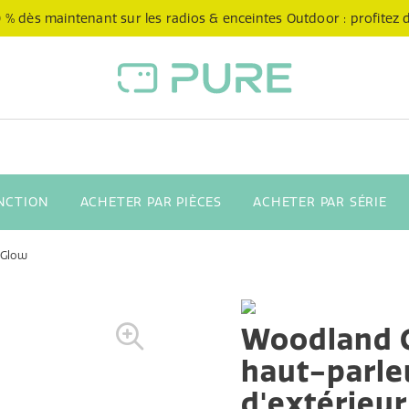
 % dès maintenant sur les radios & enceintes Outdoor : profitez de
NCTION
ACHETER PAR PIÈCES
ACHETER PAR SÉRIE
 Glow
Woodland 
haut-parle
d'extérieu