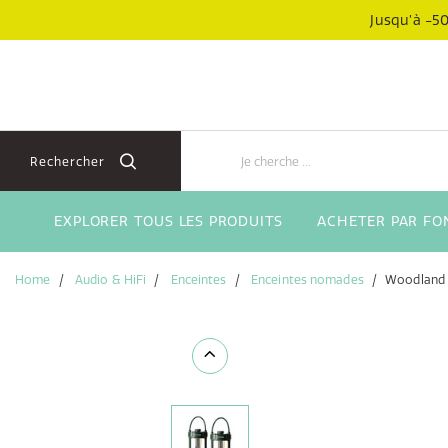
Aller
Aller
Jusqu’à -50
directement
au
au
menu
contenu
de
navigation
Rechercher
EXPLORER TOUS LES PRODUITS
ACHETER PAR FO
Home
Audio & HiFi
Enceintes
Enceintes nomades
Woodland