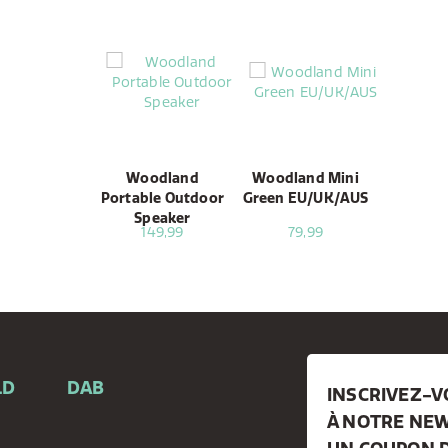
Woodland
Woodland Mini
Portable Outdoor
Green EU/UK/AUS
Speaker
149,99
79,99
LD
DAB
INSCRIVEZ-
À NOTRE NEW
e