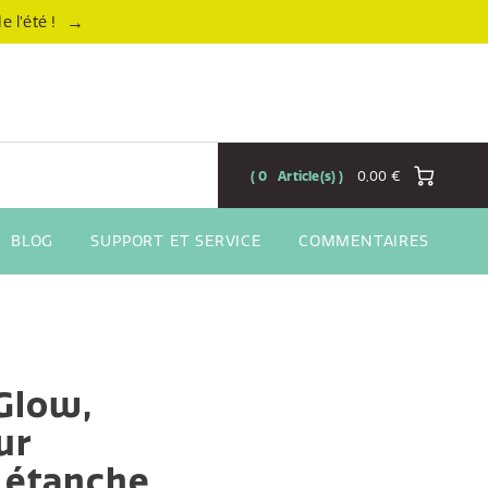
→
 l’été !
0
Article(s)
0,00 €
BLOG
SUPPORT ET SERVICE
COMMENTAIRES
Glow,
ur
r étanche