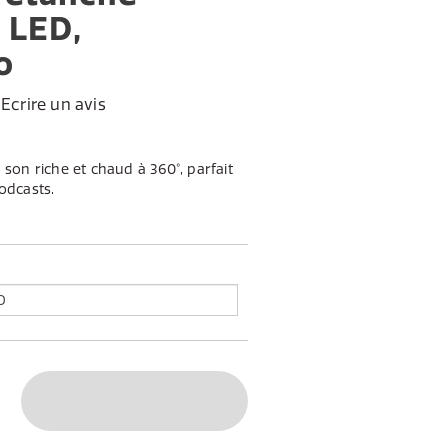
 LED,
o
Ecrire un avis
 son riche et chaud à 360°, parfait
odcasts.
opose une luminosité réglable et le
 chaude ou froide pour s’adapter à
e lecture grâce à sa batterie
emporter le Woodland Glow partout.
xtérieure avec Woodland Glow, le
t lumière se rejoignent. Équipé de
5.3 avancée et AUX, d'une poignée
e jusqu'à 14 heures d'autonomie,
 compagnon idéal pour un
 plus, avec ses capacités de
 à l'eau (certifié IPX6), vous êtes