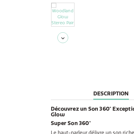
CURRENT
DESCRIPTION
TAB:
Découvrez un Son 360° Excepti
Glow
Super Son 360°
Le haut-parleur délivre un son rich