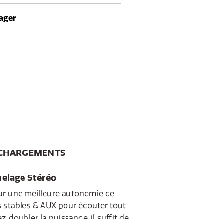
que partout, à tout moment.
ager
CHARGEMENTS
melage Stéréo
ur une meilleure autonomie de
s stables & AUX pour écouter tout
z doubler la puissance, il suffit de