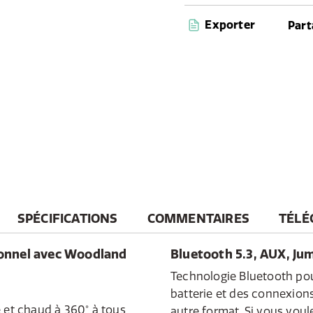
prêt à profiter de la musi
Exporter
Part
SPÉCIFICATIONS
COMMENTAIRES
TÉLÉ
onnel avec Woodland
Bluetooth 5.3, AUX, Ju
Technologie Bluetooth po
batterie et des connexion
e et chaud à 360° à tous
autre format. Si vous voule