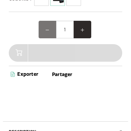
10 effets lumineux d'ambiance
3 options d'égaliseur
Bluetooth 5.3
Jusqu'à 30 heures d'autonomie
Indice d'étanchéité IPX2
Entrée AUX
Port de chargement USB-C
Vous recherchez un son puissant, un design
élégant et un éclairage d'ambiance? La Classic
Aura a tout pour plaire : elle offre des
performances audio immersives dans un design
rétro élégant et naturel, avec une lueur ambiante.
Exporter
Partager
Que vous receviez des invités ou que vous vous
détendiez seul, cette enceinte magnifiquement
conçue allie à la perfection style, son et
ambiance.