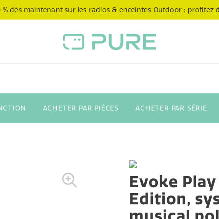
 % dès maintenant sur les radios & enceintes Outdoor : profitez de
NCTION
ACHETER PAR PIÈCES
ACHETER PAR SÉRIE
Evoke Play
Edition, s
musical po