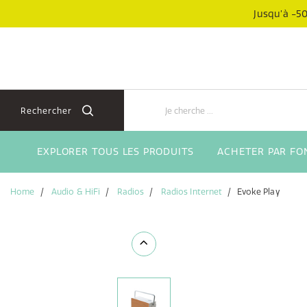
Aller
Aller
Jusqu’à -50
directement
au
au
menu
contenu
de
navigation
Rechercher
EXPLORER TOUS LES PRODUITS
ACHETER PAR FO
Home
Audio & HiFi
Radios
Radios Internet
Evoke Play