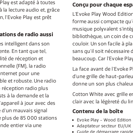
 Play est adapté à toutes
Conçu pour chaque espa
 à la lecture audio et, grâce
L'Evoke Play Wood Editio
n, l'Evoke Play est prêt
forme aussi compacte qu'el
musique polyvalent s'intè
tations de radio aussi
bibliothèque, un coin de
s intelligent dans son
couloir. Un son facile à p
ente. En tant que tel,
sans qu'il soit nécessaire 
lité de réception et
beaucoup. Car l'Evoke Pla
nnelle (FM), la radio
La face avant de l'Evoke 
Internet pour une
d'une grille de haut-parleu
ble et robuste. Une radio
donne un son plus chaleu
e réception radio plus
Cotton White avec grille e
sts à la demande et la
clair avec la légèreté du l
'appareil à jour avec des
e d'un mauvais signal
Contenu de la boîte
e plus de 85 000 stations
Evoke Play - Wood Edition
nde entier via une
Adaptateur secteur EU/UK
Guide de démarrage rapid