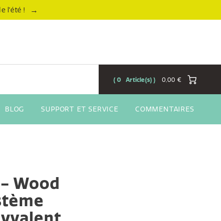
→
 l’été !
0
Article(s)
0,00 €
BLOG
SUPPORT ET SERVICE
COMMENTAIRES
 - Wood
ystème
lyvalent