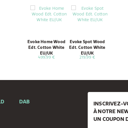
Evoke Home Wood
Evoke Spot Wood
Edt. Cotton White
Edt. Cotton White
EU/UK
EU/UK
499,99 €
219,99 €
LD
DAB
INSCRIVEZ-
À NOTRE NEW
e
UN COUPON D