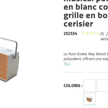
en blanc c
grille en bo
cerisier
252534
(1)
avis
Le Pure Evoke Play Wood E
polyvalent, offrant une ex
entièrement connectée ave
Plus
partout dans ou à l'extéri
Fidèle à son héritage en m
bois, Pure revisite et tran
traditionnelle du bois, p
COLORIS :
Edition et introduire une gr
chaleureux.
Le système musical diffuse
des stations de radio inte
ou de la FM avec un son st