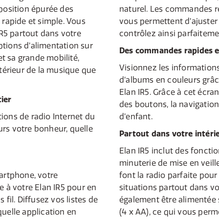
sposition épurée des
naturel. Les commandes ré
 rapide et simple. Vous
vous permettent d’ajuster 
R5 partout dans votre
contrôlez ainsi parfaiteme
options d’alimentation sur
Des commandes rapides et
 et sa grande mobilité,
Visionnez les informations
ntérieur de la musique que
d’albums en couleurs grâce
Elan IR5. Grâce à cet écran
ier
des boutons, la navigation
ions de radio Internet du
d’enfant.
rs votre bonheur, quelle
Partout dans votre intéri
Elan IR5 inclut des foncti
minuterie de mise en veill
martphone, votre
font la radio parfaite pou
e à votre Elan IR5 pour en
situations partout dans vot
 fil. Diffusez vos listes de
également être alimentée su
quelle application en
(4 x AA), ce qui vous per