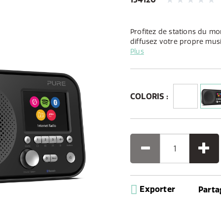
Profitez de stations du mon
diffusez votre propre mus
avec Spotify Connect. Dispo
Plus
ou noire, la peu encombra
évidence à n’importe quel i
COLORIS :
Exporter
Parta