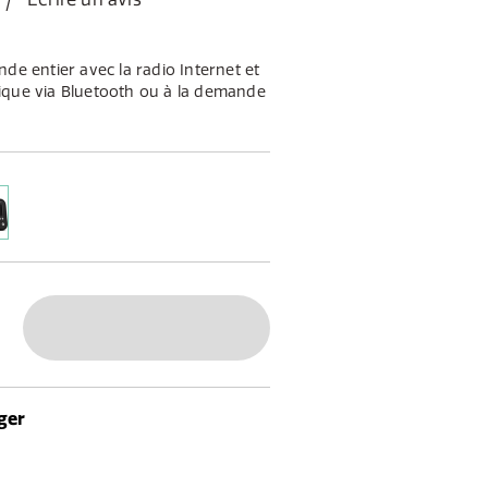
de entier avec la radio Internet et
ique via Bluetooth ou à la demande
nible en finition brillante blanche
nte Elan IR5 conviendra de toute
ntérieur.
ger