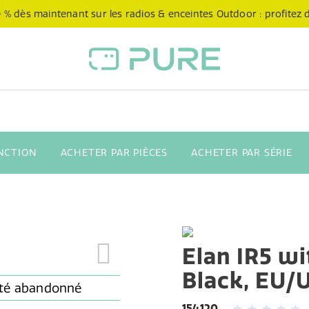
 % dès maintenant sur les radios & enceintes Outdoor : profitez de
NCTION
ACHETER PAR PIÈCES
ACHETER PAR SÉRIE
Elan IR5 wi
Black, EU/
154120