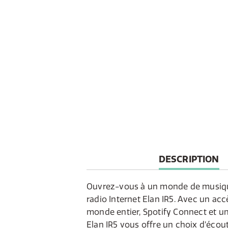
CURRENT
DESCRIPTION
TAB:
Ouvrez-vous à un monde de musique
radio Internet Elan IR5. Avec un acc
monde entier, Spotify Connect et un
Elan IR5 vous offre un choix d’écout