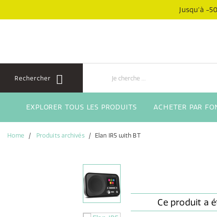
Aller
Aller
Jusqu’à -50
directement
au
au
menu
contenu
de
navigation
Rechercher
EXPLORER TOUS LES PRODUITS
ACHETER PAR FO
Home
Produits archivés
Elan IR5 with BT