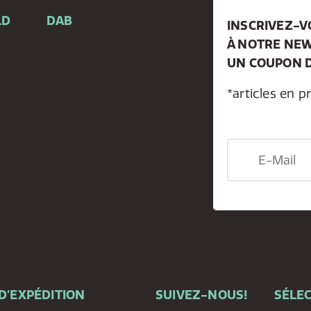
LD
DAB
INSCRIVEZ-
À NOTRE NEW
e
UN COUPON D
*articles en p
D'EXPÉDITION
SUIVEZ-NOUS!
SÉLEC