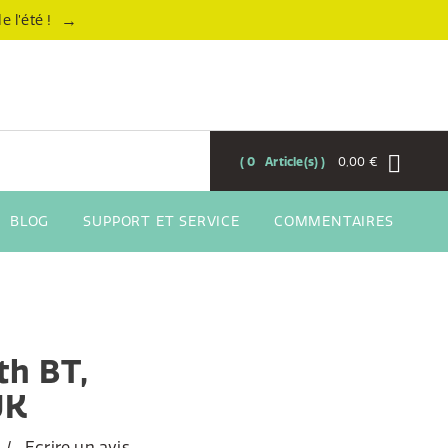
→
 l’été !
0
Article(s)
0,00 €
BLOG
SUPPORT ET SERVICE
COMMENTAIRES
th BT,
UK
Ecrire un avis