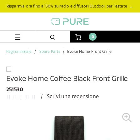
Salta
Salta
→
Risparmia ora fino al 50% su radio e diffusori Outdoor per l’estate
al
al
contenuto
menu
di
navigazione
0
Pagina iniziale
Spare Parts
Evoke Home Front Grille
Evoke Home Coffee Black Front Grille
251530
Scrivi una recensione