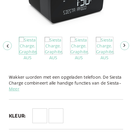
Wakker worden met een opgeladen telefoon. De Siesta
Charge combineert alle handige functies van de Siesta-
reeks plus het extra gemak van een draadloos
Meer
oplaadplatform. Met standaard een superieur
stereogeluid en muziek streamen via Bluetooth, kunt u
luisteren naar al uw favoriete DAB+-radiostations en
via Bluetooth naar alles wat u graag wilt horen vanuit
KLEUR:
elke app.