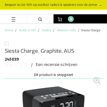
Skip
Skip
→
Bespaar nu tot 50% op outdoor radio’s & speakers voor de zomer
to
to
content
navigation
menu
0
Home
Audio & HiFi
Radios
Wekker radio
Siesta Charge
Siesta Charge, Graphite, AUS
245039
Een recensie schrijven