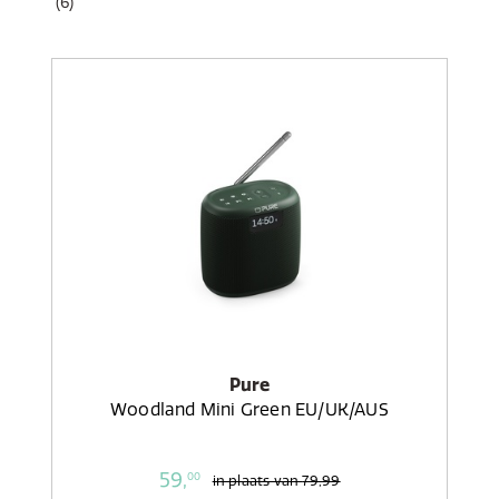
(6)
Pure
Woodland Mini Green EU/UK/AUS
59,
00
in plaats van
79,99