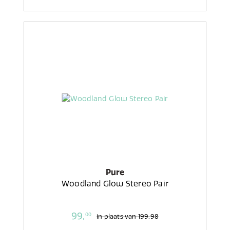
Pure
Woodland Glow Stereo Pair
99,
00
in plaats van
199,98