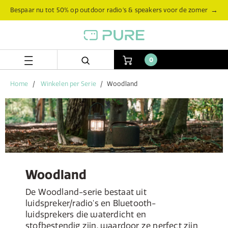
Skip
Skip
→
Bespaar nu tot 50% op outdoor radio’s & speakers voor de zomer
to
to
content
navigation
menu
0
Home
Winkelen per Serie
Woodland
Woodland
De Woodland-serie bestaat uit
luidspreker/radio's en Bluetooth-
luidsprekers die waterdicht en
stofbestendig zijn, waardoor ze perfect zijn