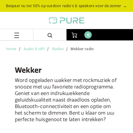
Skip
Skip
→
Bespaar nu tot 50% op outdoor radio’s & speakers voor de zomer
to
to
content
navigation
menu
0
Home
Audio & HiFi
Radios
Wekker radio
Wekker
Word opgeladen wakker met rockmuziek of
snooze met uw favoriete radioprogramma.
Geniet van een indrukwekkende
geluidskwaliteit naast draadloos opladen,
Bluetooth-connectiviteit en een optie om
het scherm te dimmen. Bent u klaar om uw
perfecte huisgenoot te laten intrekken?