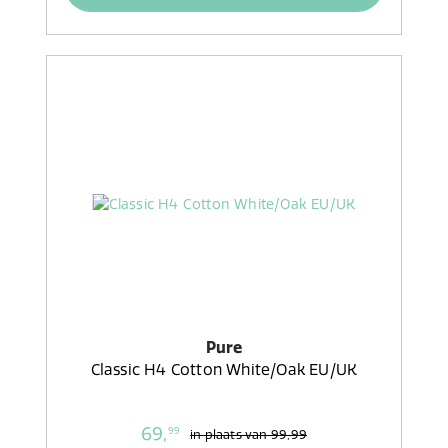
Pure
Classic H4 Cotton White/Oak EU/UK
69,
99
in plaats van
99,99