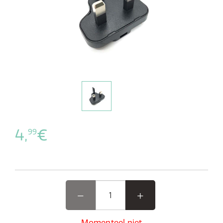
4,
€
99
Momenteel niet