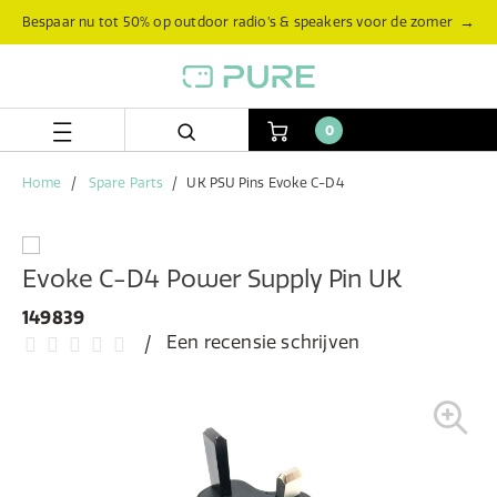
Skip
Skip
→
Bespaar nu tot 50% op outdoor radio’s & speakers voor de zomer
to
to
content
navigation
menu
0
Home
Spare Parts
UK PSU Pins Evoke C-D4
Evoke C-D4 Power Supply Pin UK
149839
Een recensie schrijven