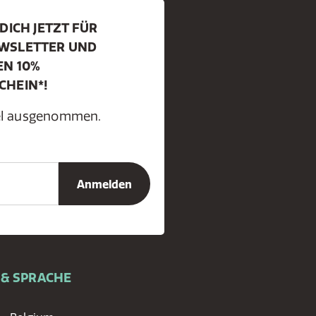
DICH JETZT FÜR
WSLETTER UND
EN 10%
CHEIN*!
kel ausgenommen.
 & SPRACHE