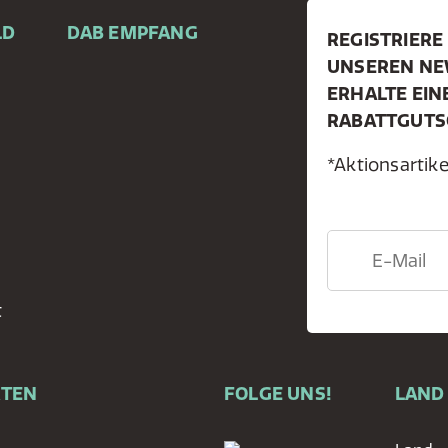
LD
DAB EMPFANG
REGISTRIERE 
UNSEREN NE
ERHALTE EIN
RABATTGUTS
*Aktionsarti
t
RTEN
FOLGE UNS!
LAND