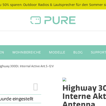
 zu 50% sparen: Outdoor Radios & Lautsprecher für den Sommer s
EN
WOHNBEREICHE
MODELLE
BLOG
SUPPORT
ighway 300Di, Internal Active Ant,5-12V
Highway 3
Interne Akt
Antenna