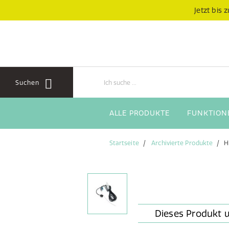
Zum
Zum
Jetzt bis
Inhalt
Navigationsmenü
springen
springen
Suchen
ALLE PRODUKTE
FUNKTION
Startseite
Archivierte Produkte
H