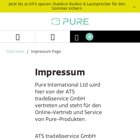
Zum
Zum
Jetzt bis zu 50% sparen: Outdoor Radios & Lautsprecher für den
→
Sommer sichern
Inhalt
Navigationsmenü
springen
springen
0
Startseite
Impressum Page
Impressum
Pure International Ltd wird
hier von der ATS
trade&service GmbH
vertreten und steht für den
Online-Vertrieb und Service
von Pure-Produkten.
ATS trade&service GmbH