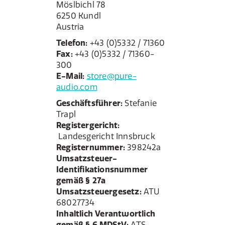
Möslbichl 78
6250 Kundl
Austria
Telefon:
+43 (0)5332 / 71360
Fax:
+43 (0)5332 / 71360-
300
E-Mail:
store@pure-
audio.com
Geschäftsführer:
Stefanie
Trapl
Registergericht:
Landesgericht Innsbruck
Registernummer:
398242a
Umsatzsteuer-
Identifikationsnummer
gemäß § 27a
Umsatzsteuergesetz:
ATU
68027734
Inhaltlich Verantwortlich
gemäß § 6 MDStV:
ATS