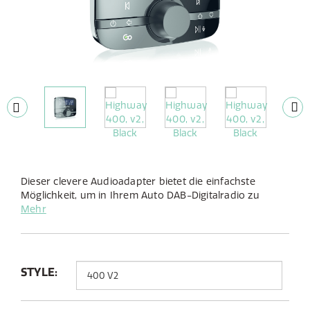
Dieser clevere Audioadapter bietet die einfachste
Möglichkeit, um in Ihrem Auto DAB-Digitalradio zu
hören und Bluetooth-Musik von Ihrem Mobilgerät zu
Mehr
streamen.
STYLE: