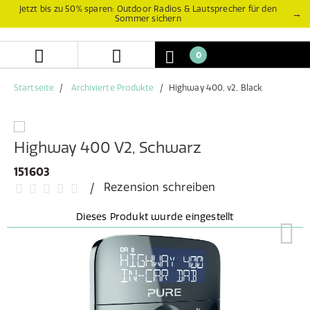
Zum
Zum
Jetzt bis zu 50% sparen: Outdoor Radios & Lautsprecher für den
→
Sommer sichern
Inhalt
Navigationsmenü
springen
springen
0
Startseite
Archivierte Produkte
Highway 400, v2, Black
Highway 400 V2, Schwarz
151603
Rezension schreiben