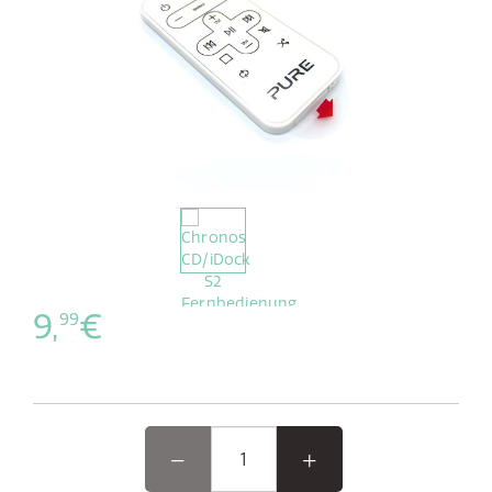
9,
€
99