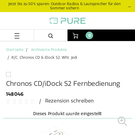
Zum
Zum
Jetzt bis zu 50% sparen: Outdoor Radios & Lautsprecher für den
→
Sommer sichern
Inhalt
Navigationsmenü
springen
springen
0
Startseite
Archivierte Produkte
R/C, Chronos CD & iDock S2, Wht, Jedi
Chronos CD/iDock S2 Fernbedienung
148046
Rezension schreiben