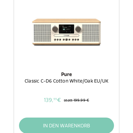
Pure
Classic C-D6 Cotton White/Oak EU/UK
139,
€
99
statt
199,99 €
IN DEN WARENKORB