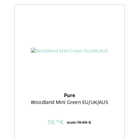
Pure
Woodland Mini Green EU/UK/AUS
59,
€
00
statt
79,99 €