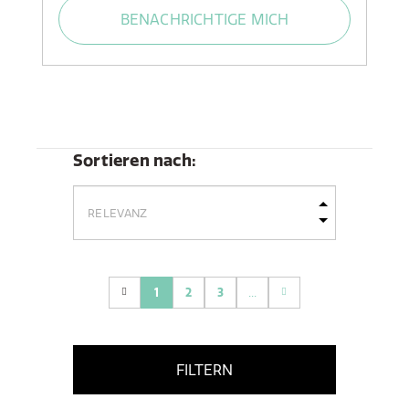
BENACHRICHTIGE MICH
Sortieren nach:
1
2
3
...
(current)
FILTERN