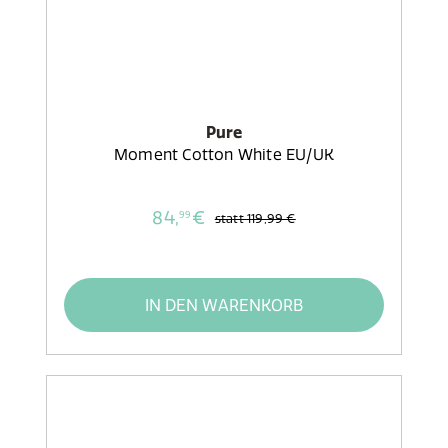
Pure
Moment Cotton White EU/UK
84,
€
99
statt
119,99 €
IN DEN WARENKORB