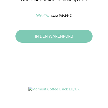
99,
€
00
statt
149,99 €
IN DEN WARENKORB