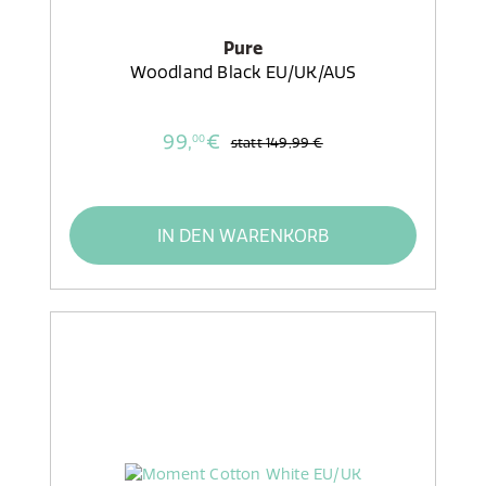
Pure
Woodland Black EU/UK/AUS
99,
€
00
statt
149,99 €
IN DEN WARENKORB