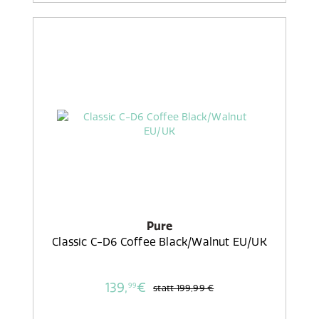
Pure
Classic C-D6 Coffee Black/Walnut EU/UK
139,
€
99
statt
199,99 €