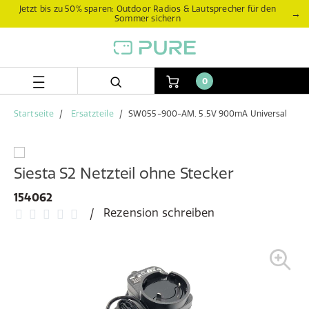
Zum
Zum
Jetzt bis zu 50% sparen: Outdoor Radios & Lautsprecher für den
→
Sommer sichern
Inhalt
Navigationsmenü
springen
springen
0
Startseite
Ersatzteile
SW055-900-AM, 5.5V 900mA Universal
Siesta S2 Netzteil ohne Stecker
154062
Rezension schreiben