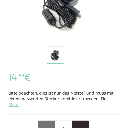
14,
€
99
Bitte beachten: dies ist nur das Netzteil und muss mit
einem passenden Stecker kombiniert werden. Ein
passender Stecker kann unten gefunden werden.
Mehr