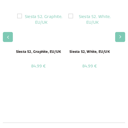
K PIN
Siesta S2, Graphite, EU/UK
Siesta S2, White, EU/UK
AMPG0
3
84,99 €
84,99 €