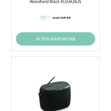
Woodland Black EU/UK/AUS
99,
00
statt
149,99
IN DEN WARENKORB