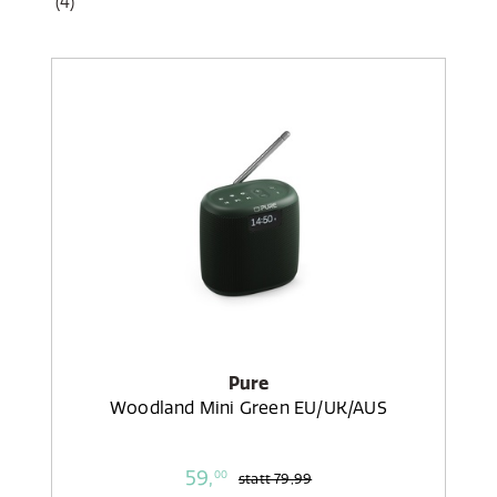
(4)
Pure
Woodland Mini Green EU/UK/AUS
59,
00
statt
79,99