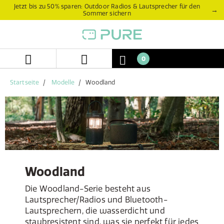
Zum
Zum
Jetzt bis zu 50% sparen: Outdoor Radios & Lautsprecher für den
→
Sommer sichern
Inhalt
Navigationsmenü
springen
springen
0
Startseite
Modelle
Woodland
Woodland
Die Woodland-Serie besteht aus
Lautsprecher/Radios und Bluetooth-
Lautsprechern, die wasserdicht und
staubresistent sind, was sie perfekt für jedes