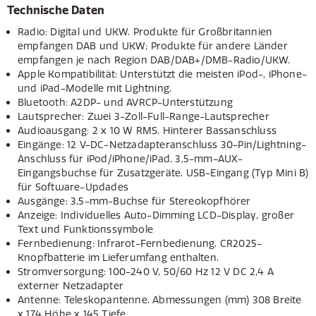
Technische Daten
Radio: Digital und UKW. Produkte für Großbritannien
empfangen DAB und UKW; Produkte für andere Länder
empfangen je nach Region DAB/DAB+/DMB-Radio/UKW.
Apple Kompatibilität: Unterstützt die meisten iPod-, iPhone-
und iPad-Modelle mit Lightning.
Bluetooth: A2DP- und AVRCP-Unterstützung
Lautsprecher: Zwei 3-Zoll-Full-Range-Lautsprecher
Audioausgang: 2 x 10 W RMS. Hinterer Bassanschluss
Eingänge: 12 V-DC-Netzadapteranschluss 30-Pin/Lightning-
Anschluss für iPod/iPhone/iPad. 3,5-mm-AUX-
Eingangsbuchse für Zusatzgeräte. USB-Eingang (Typ Mini B)
für Software-Updades
Ausgänge: 3,5-mm-Buchse für Stereokopfhörer
Anzeige: Individuelles Auto-Dimming LCD-Display, großer
Text und Funktionssymbole
Fernbedienung: Infrarot-Fernbedienung. CR2025-
Knopfbatterie im Lieferumfang enthalten.
Stromversorgung: 100-240 V, 50/60 Hz 12 V DC 2,4 A
externer Netzadapter
Antenne: Teleskopantenne. Abmessungen (mm) 308 Breite
x 174 Höhe x 145 Tiefe