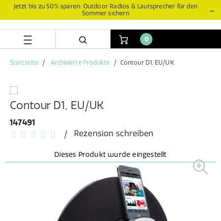
Zum
Zum
Jetzt bis zu 50% sparen: Outdoor Radios & Lautsprecher für den
→
Sommer sichern
Inhalt
Navigationsmenü
springen
springen
0
Startseite
Archivierte Produkte
Contour D1, EU/UK
Contour D1, EU/UK
147491
Rezension schreiben