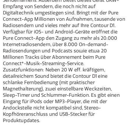
Sendernamens. Außerdem bietet dieses Gerät UKW-
Empfang von Sendern, die noch nicht auf
Digitaltechnik umgestiegen sind. Bringt mit der Pure
Connect-App Millionen von Aufnahmen, tausende von
Radiosendern und vieles mehr auf Ihre Contour D1.
Verfügbar für iOS- und Android-Geräte eröffnet die
Pure Connect-App den Zugang zu mehr als 20.000
Internetradiosendern, über 8.000 On-demand-
Radiosendungen und Podcasts sowie etwa 20
Millionen Tracks über Abonnement beim Pure
Connect*-Musik-Streaming-Service.
Zusatzfunktionen: Neben 20 W eff. kräftigem,
detailreichem Sound bietet die Contour D1 eine
schlanke Fernbedienung (mit praktischer
Magnethalterung), zwei einstellbare Weckzeiten,
Sleep-Timer und Schlummer-Funktion. Es gibt einen
Eingang für iPods oder MP3-Player, die mit der
Andockstelle nicht kompatibel sind, Stereo-
Kopfhöreranschluss und USB-Stecker für
Produktupdates.