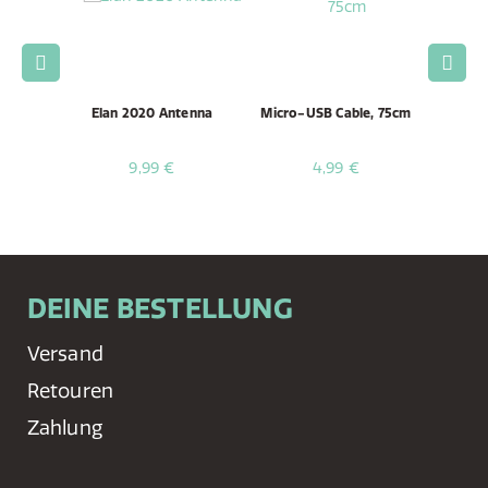
t Grille
Elan 2020 Antenna
Micro-USB Cable, 75cm
DAB+/C
9,99 €
4,99 €
DEINE BESTELLUNG
Versand
Retouren
Zahlung