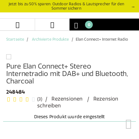
Zum
Zum
Jetzt bis zu 50% sparen: Outdoor Radios & Lautsprecher für den
→
Sommer sichern
Inhalt
Navigationsmenü
springen
springen
0
Startseite
Archivierte Produkte
Elan Connect+ Internet Radio
Pure Elan Connect+ Stereo
Internetradio mit DAB+ und Bluetooth,
Charcoal
248484
Rezensionen
Rezension
(3)
schreiben