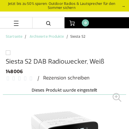
Zum
Zum
Jetzt bis zu 50% sparen: Outdoor Radios & Lautsprecher für den
→
Sommer sichern
Inhalt
Navigationsmenü
springen
springen
0
Startseite
Archivierte Produkte
Siesta S2
Siesta S2 DAB Radiowecker, Weiß
148006
Rezension schreiben