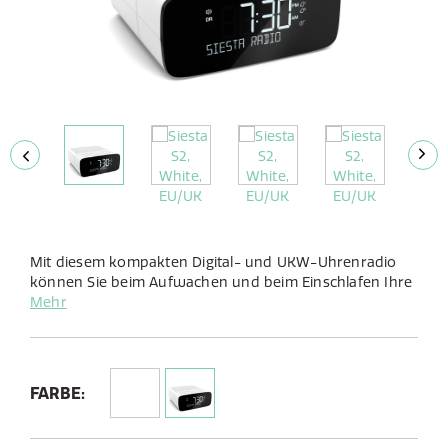
Mit diesem kompakten Digital- und UKW-Uhrenradio
können Sie beim Aufwachen und beim Einschlafen Ihre
Lieblingsradiosender in störungsfreier Qualität hören.
Mehr
FARBE: