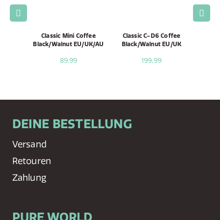
offee
Classic Mini Coffee
Classic C-D6 Coffee
Class
ut
Black/Walnut EU/UK/AU
Black/Walnut EU/UK
Blac
89,99
199,99
DEINE BESTELLUNG
Versand
Retouren
Zahlung
PURE WORLD