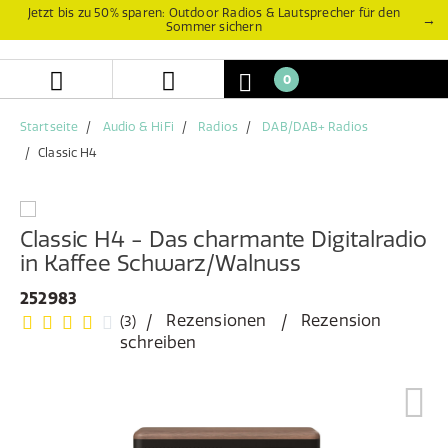
Zum
Zum
Jetzt bis zu 50% sparen: Outdoor Radios & Lautsprecher für den
→
Sommer sichern
Inhalt
Navigationsmenü
springen
springen
0
Startseite
Audio & HiFi
Radios
DAB/DAB+ Radios
Classic H4
Classic H4 - Das charmante Digitalradio
in Kaffee Schwarz/Walnuss
252983
Rezensionen
Rezension
(3)
schreiben