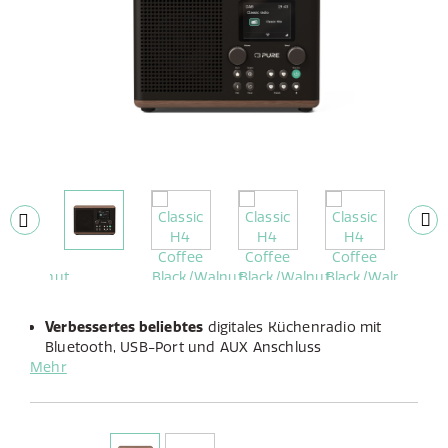
Verbessertes beliebtes
digitales Küchenradio mit
Bluetooth, USB-Port und AUX Anschluss
Mehr
Speziell abgestimmter
, je Musikquelle optimierter
Sound
Inkl. Küchentimer
, Weckfunktion und dimmbaren
Farbdisplay