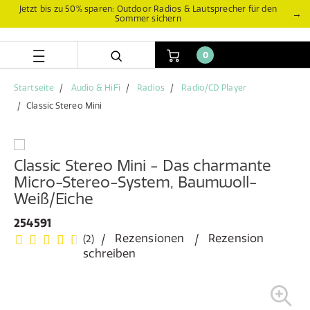
Zum
Zum
Jetzt bis zu 50% sparen: Outdoor Radios & Lautsprecher für den
→
Sommer sichern
Inhalt
Navigationsmenü
springen
springen
0
Startseite
Audio & HiFi
Radios
Radio/CD Player
Classic Stereo Mini
Classic Stereo Mini - Das charmante
Micro-Stereo-System, Baumwoll-
Weiß/Eiche
254591
Rezensionen
Rezension
(2)
schreiben