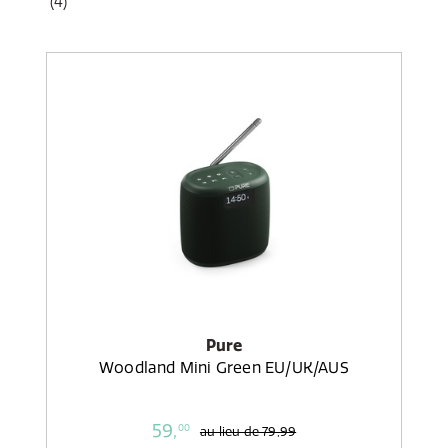
(4)
Pure
Woodland Mini Green EU/UK/AUS
59,
00
au lieu de
79,99