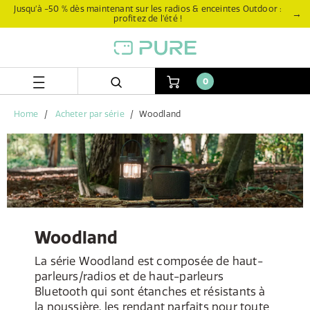
Aller
Aller
Jusqu’à -50 % dès maintenant sur les radios & enceintes Outdoor :
→
profitez de l’été !
directement
au
au
menu
contenu
de
navigation
0
Home
Acheter par série
Woodland
Woodland
La série Woodland est composée de haut-
parleurs/radios et de haut-parleurs
Bluetooth qui sont étanches et résistants à
la poussière, les rendant parfaits pour toute