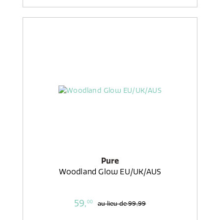
Pure
Woodland Glow EU/UK/AUS
59,
00
au lieu de
99,99