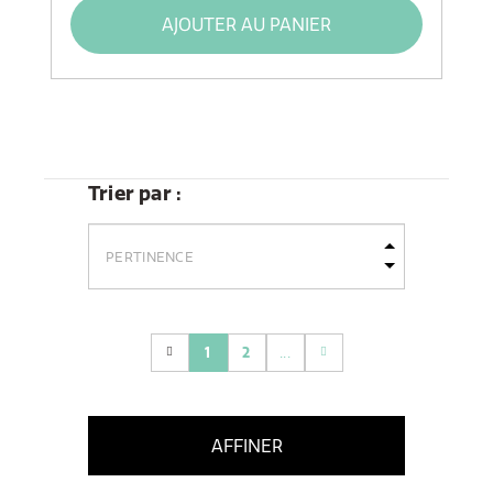
AJOUTER AU PANIER
Trier par :
1
2
...
(current)
AFFINER