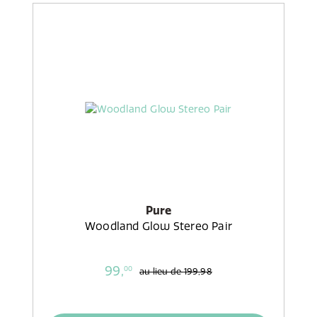
Pure
Woodland Glow Stereo Pair
99,
00
au lieu de
199,98