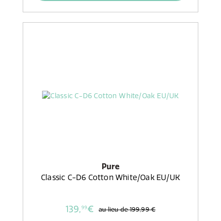
Pure
Classic C-D6 Cotton White/Oak EU/UK
139,
€
99
au lieu de
199,99 €