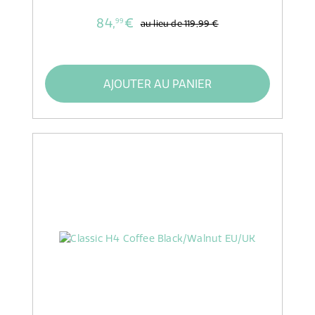
84,
€
99
au lieu de
119,99 €
AJOUTER AU PANIER