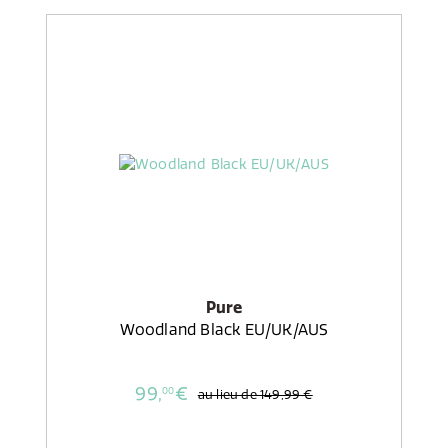
Pure
Woodland Black EU/UK/AUS
99,
€
00
au lieu de
149,99 €