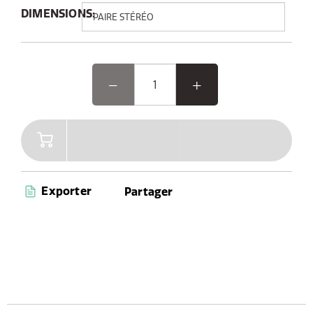
intégrée, vous pouvez emporter le Woodland Glow
DIMENSIONS:
partout.
Élevez votre expérience extérieure avec Woodland
Glow, le haut-parleur où musique et lumière se
rejoignent. Équipé de la connectivité Bluetooth 5.3
avancée et AUX, d'une poignée de transport pratique et
de jusqu'à 14 heures d'autonomie, Woodland Glow est
votre compagnon idéal pour un divertissement sans fin.
De plus, avec ses capacités de résistance à la poussière
et à l'eau (certifié IPX6), vous êtes prêt à profiter de la
musique partout, à tout moment.
Exporter
Partager