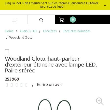
Aller
Aller
Jusqu’à -50 % dès maintenant sur les radios & enceintes Outdoor :
→
profitez de l’été !
directement
au
au
menu
contenu
de
0
navigation
Home
Audio & HiFi
Enceintes
Enceintes nomades
Woodland Glow
Woodland Glow, haut-parleur
d'extérieur étanche avec lampe LED,
Paire stéréo
253969
Ecrire un avis