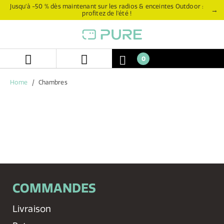
Aller
Aller
Jusqu’à -50 % dès maintenant sur les radios & enceintes Outdoor :
→
profitez de l’été !
directement
au
au
menu
contenu
de
navigation
0
Home
Chambres
COMMANDES
Livraison