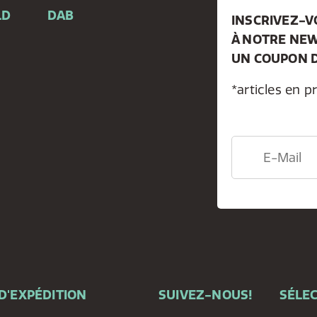
LD
DAB
INSCRIVEZ-
À NOTRE NEW
e
UN COUPON D
*articles en p
D'EXPÉDITION
SUIVEZ-NOUS!
SÉLEC