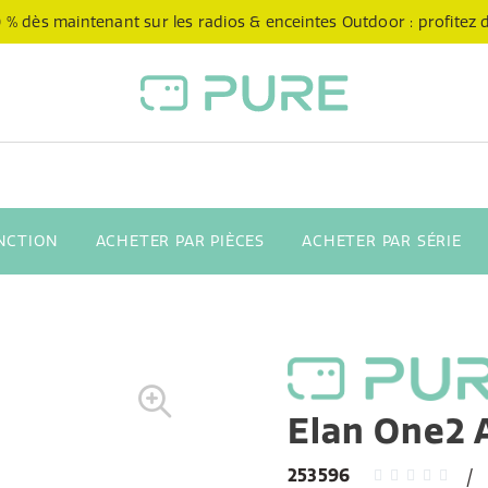
 % dès maintenant sur les radios & enceintes Outdoor : profitez de
NCTION
ACHETER PAR PIÈCES
ACHETER PAR SÉRIE
Elan One2 
253596