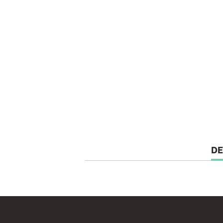
CU
DE
TA