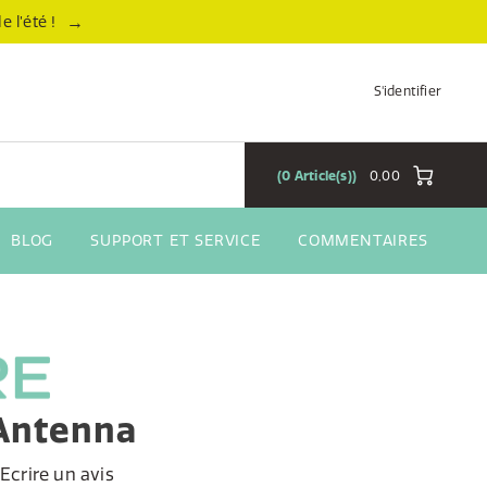
→
 l’été !
S'identifier
0
Article(s)
0,00
BLOG
SUPPORT ET SERVICE
COMMENTAIRES
Antenna
Ecrire un avis