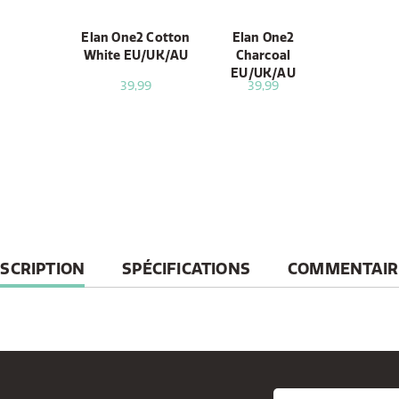
Elan One2 Cotton
Elan One2
White EU/UK/AU
Charcoal
EU/UK/AU
39,99
39,99
RRENT
SCRIPTION
SPÉCIFICATIONS
COMMENTAIR
B: