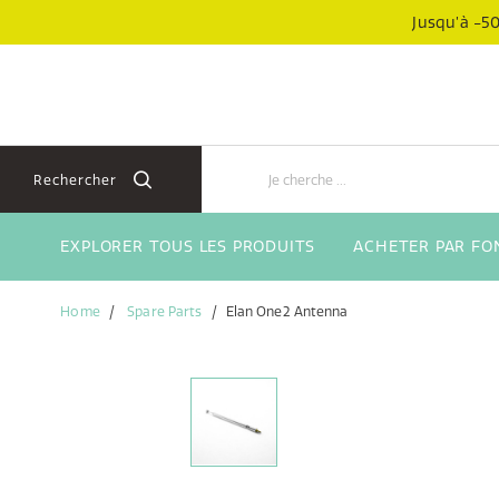
Aller
Aller
Jusqu’à -50
directement
au
au
menu
contenu
de
navigation
Rechercher
EXPLORER TOUS LES PRODUITS
ACHETER PAR FO
Home
Spare Parts
Elan One2 Antenna