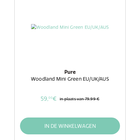
Pure
Woodland Mini Green EU/UK/AUS
59,
€
00
in plaats van
79,99 €
IN DE WINKELWAGEN