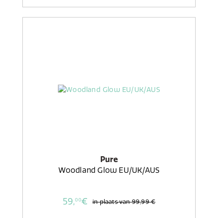
Pure
Woodland Glow EU/UK/AUS
59,
€
00
in plaats van
99,99 €