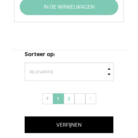
IN DE WINKELWAGEN
Sorteer op:
1
2
...
(current)
VERFIJNEN