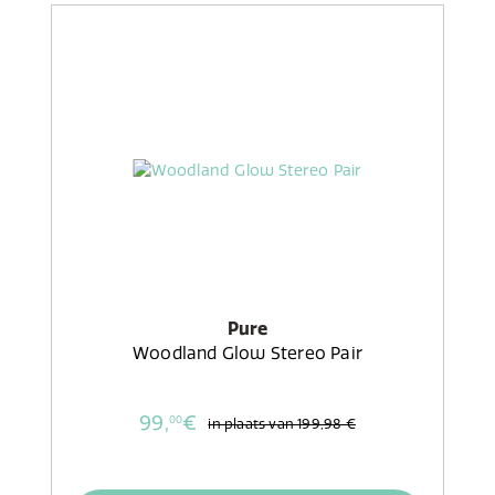
Pure
Woodland Glow Stereo Pair
99,
€
00
in plaats van
199,98 €