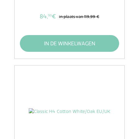
84,
€
99
in plaats van
119,99 €
IN DE WINKELWAGEN