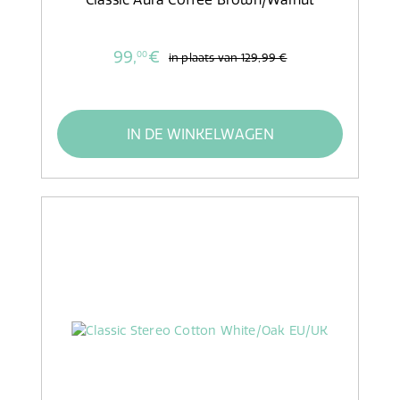
99,
€
00
in plaats van
129,99 €
IN DE WINKELWAGEN