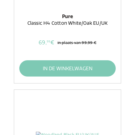
Pure
Classic H4 Cotton White/Oak EU/UK
69,
€
99
in plaats van
99,99 €
IN DE WINKELWAGEN