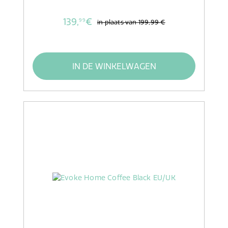
139,
€
99
in plaats van
199,99 €
IN DE WINKELWAGEN