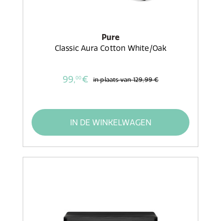
Pure
Classic Aura Cotton White/Oak
99,
€
00
in plaats van
129,99 €
IN DE WINKELWAGEN