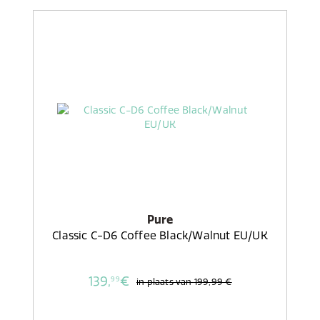
Pure
Classic C-D6 Coffee Black/Walnut EU/UK
139,
€
99
in plaats van
199,99 €