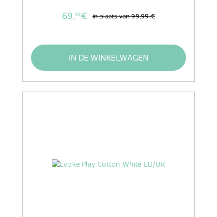
69,
€
99
in plaats van
99,99 €
IN DE WINKELWAGEN