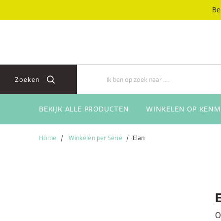
Skip
Skip
Be
to
to
content
navigation
menu
Zoeken
BEKIJK ALLE PRODUCTEN
WINKELEN OP KENM
Home
Winkelen per Serie
Elan
O