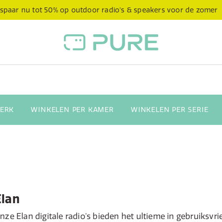
spaar nu tot 50% op outdoor radio’s & speakers voor de zomer
ERK
WINKELEN PER KAMER
WINKELEN PER SERIE
Elan
nze Elan digitale radio's bieden het ultieme in gebruiksv