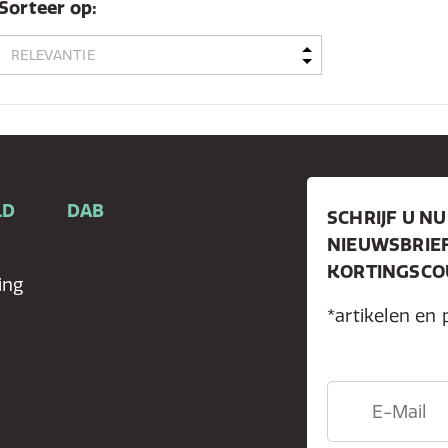
Sorteer op:
LD
DAB
SCHRIJF U NU
NIEUWSBRIE
KORTINGSCOU
ing
*artikelen en 