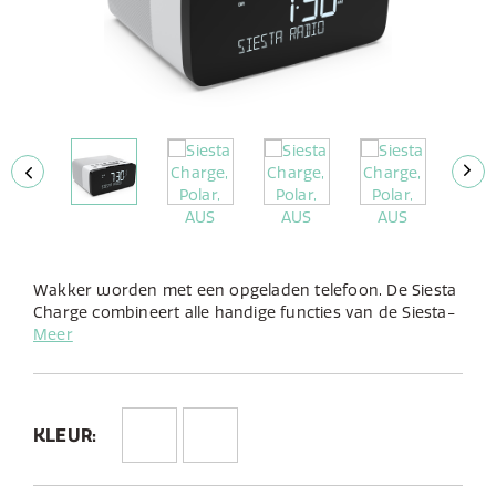
Wakker worden met een opgeladen telefoon. De Siesta
Charge combineert alle handige functies van de Siesta-
reeks plus het extra gemak van een draadloos
Meer
oplaadplatform. Met standaard een superieur
stereogeluid en muziek streamen via Bluetooth, kunt u
luisteren naar al uw favoriete DAB+-radiostations en
via Bluetooth naar alles wat u graag wilt horen vanuit
KLEUR:
elke app.