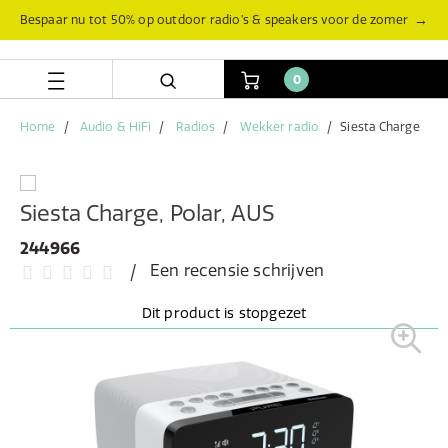
Skip
Skip
→
Bespaar nu tot 50% op outdoor radio’s & speakers voor de zomer
to
to
content
navigation
menu
0
Home
Audio & HiFi
Radios
Wekker radio
Siesta Charge
Siesta Charge, Polar, AUS
244966
Een recensie schrijven