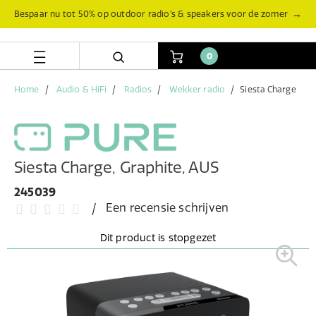
Skip
Skip
→
Bespaar nu tot 50% op outdoor radio’s & speakers voor de zomer
to
to
content
navigation
menu
0
Home
Audio & HiFi
Radios
Wekker radio
Siesta Charge
Siesta Charge, Graphite, AUS
245039
Een recensie schrijven