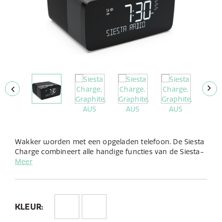
Wakker worden met een opgeladen telefoon. De Siesta
Charge combineert alle handige functies van de Siesta-
reeks plus het extra gemak van een draadloos
Meer
oplaadplatform. Met standaard een superieur
stereogeluid en muziek streamen via Bluetooth, kunt u
luisteren naar al uw favoriete DAB+-radiostations en
via Bluetooth naar alles wat u graag wilt horen vanuit
KLEUR:
elke app.