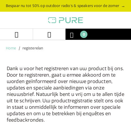
Skip
Skip
→
Bespaar nu tot 50% op outdoor radio’s & speakers voor de zomer
to
to
content
navigation
menu
0
Home
registerelan
Dank u voor het registreren van uw product bij ons.
Door te registreren, gaat u ermee akkoord om te
worden geïnformeerd over nieuwe producten,
updates en speciale aanbiedingen via onze
nieuwsbrief. Natuurlijk bent u vrij om u te allen tijde
uit te schrijven. Uw productregistratie stelt ons ook
in staat u onmiddellijk te informeren over speciale
updates en om u te betrekken bij enquêtes en
feedbackrondes.