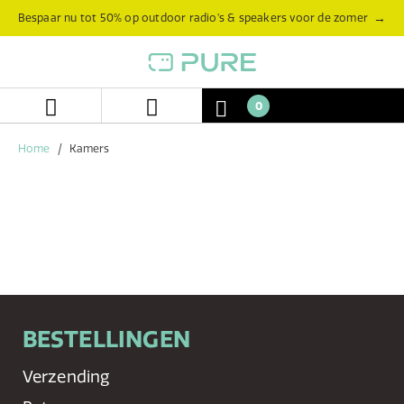
Skip
Skip
→
Bespaar nu tot 50% op outdoor radio’s & speakers voor de zomer
to
to
content
navigation
menu
0
Home
Kamers
BESTELLINGEN
Verzending