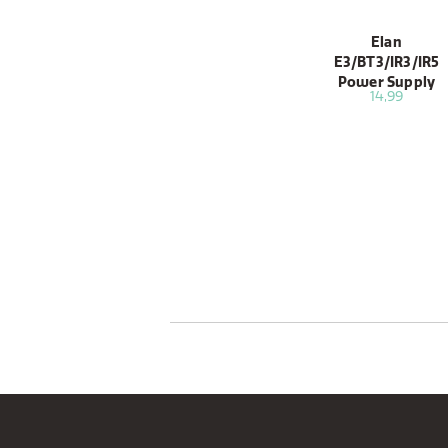
Elan
E3/BT3/IR3/IR5
Power Supply
14,99