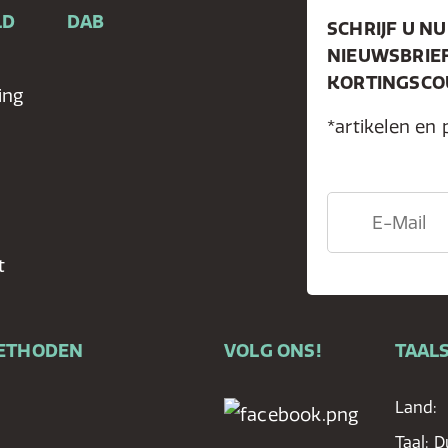
LD
DAB
SCHRIJF U NU
NIEUWSBRIE
KORTINGSCOU
ing
*artikelen en 
t
ETHODEN
VOLG ONS!
TAALS
Land:
Taal:
D