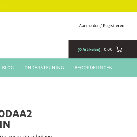
→
Aanmelden / Registreren
0
Artikelen
0,00
BLOG
ONDERSTEUNING
BEOORDELINGEN
0DAA2
IN
Een recensie schrijven