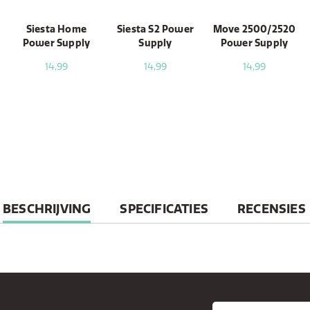
Siesta Home
Siesta S2 Power
Move 2500/2520
Power Supply
Supply
Power Supply
14,99
14,99
14,99
CURRENT
BESCHRIJVING
SPECIFICATIES
RECENSIES
TAB: