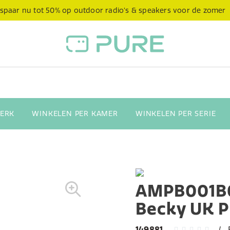
spaar nu tot 50% op outdoor radio’s & speakers voor de zomer
ERK
WINKELEN PER KAMER
WINKELEN PER SERIE
AMPB001B
Becky UK P
149881