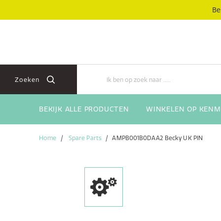
Skip
Skip
Be
to
to
content
navigation
menu
Zoeken
BEKIJK ALLE PRODUCTEN
WINKELEN OP KENM
Home
Spare Parts
AMPB001B0DAA2 Becky UK PIN