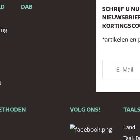
LD
DAB
SCHRIJF U NU
NIEUWSBRIE
KORTINGSCOU
ing
*artikelen en 
t
ETHODEN
VOLG ONS!
TAALS
Land:
Taal:
D