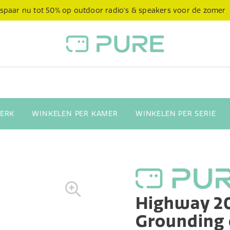
spaar nu tot 50% op outdoor radio’s & speakers voor de zomer
ERK
WINKELEN PER KAMER
WINKELEN PER SERIE
Highway 2
Grounding 