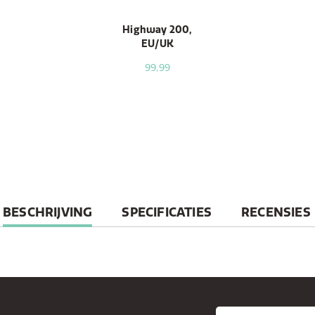
Highway 200,
EU/UK
99,99
CURRENT
BESCHRIJVING
SPECIFICATIES
RECENSIES
TAB: