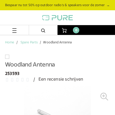
Skip
Skip
→
Bespaar nu tot 50% op outdoor radio’s & speakers voor de zomer
to
to
content
navigation
menu
0
Home
Spare Parts
Woodland Antenna
Woodland Antenna
253593
Een recensie schrijven