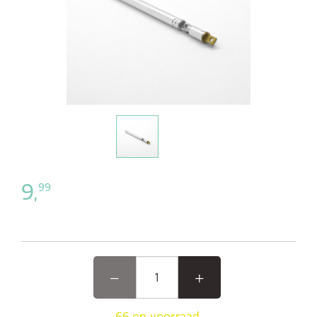
9,
99
66 op voorraad,