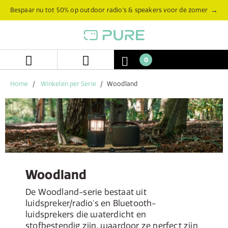
Skip
Skip
→
Bespaar nu tot 50% op outdoor radio’s & speakers voor de zomer
to
to
content
navigation
menu
0
Home
Winkelen per Serie
Woodland
Woodland
De Woodland-serie bestaat uit
luidspreker/radio's en Bluetooth-
luidsprekers die waterdicht en
stofbestendig zijn, waardoor ze perfect zijn