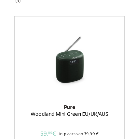
(3)
Pure
Woodland Mini Green EU/UK/AUS
59,
€
00
in plaats van
79,99 €