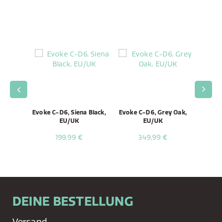
lnut,
Evoke C-D6, Siena Black,
Evoke C-D6, Grey Oak,
Evok
EU/UK
EU/UK
199,99 €
349,99 €
DEINE BESTELLUNG
Versand