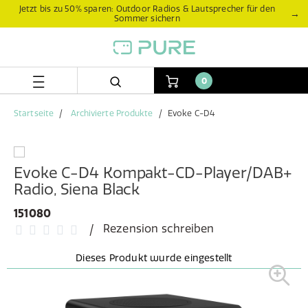
Zum
Zum
Jetzt bis zu 50% sparen: Outdoor Radios & Lautsprecher für den
→
Sommer sichern
Inhalt
Navigationsmenü
springen
springen
0
Startseite
Archivierte Produkte
Evoke C-D4
Evoke C-D4 Kompakt-CD-Player/DAB+
Radio, Siena Black
151080
Rezension schreiben