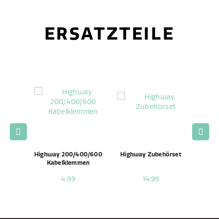
ERSATZTEILE
 Unit /
Highway 200/400/600
Highway Zubehörset
Highw
mbly
Kabelklemmen
4,99
14,99