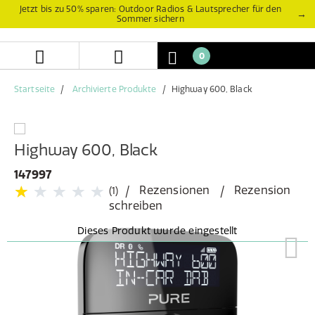
Zum
Zum
Jetzt bis zu 50% sparen: Outdoor Radios & Lautsprecher für den
→
Sommer sichern
Inhalt
Navigationsmenü
springen
springen
0
Startseite
Archivierte Produkte
Highway 600, Black
Highway 600, Black
147997
Rezensionen
Rezension
(1)
schreiben