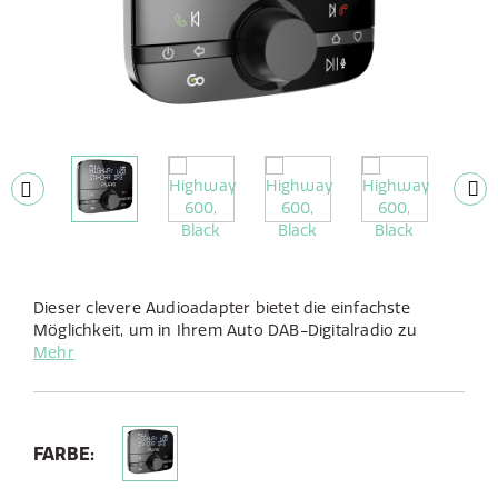
Dieser clevere Audioadapter bietet die einfachste
Möglichkeit, um in Ihrem Auto DAB-Digitalradio zu
hören, freisprecheinrichtung und Bluetooth-Musik von
Mehr
Ihrem Mobilgerät zu streamen.
FARBE: