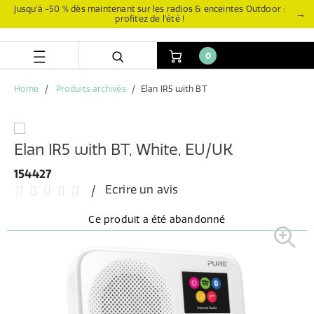
Aller
Aller
Jusqu’à -50 % dès maintenant sur les radios & enceintes Outdoor :
→
profitez de l’été !
directement
au
au
menu
contenu
de
0
navigation
Home
Produits archivés
Elan IR5 with BT
Elan IR5 with BT, White, EU/UK
154427
Ecrire un avis