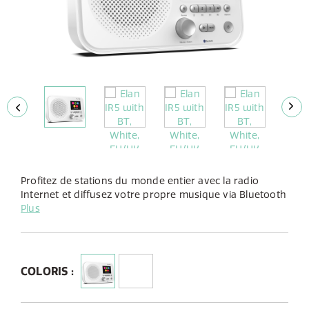
Profitez de stations du monde entier avec la radio
Internet et diffusez votre propre musique via Bluetooth
ou à la demande avec Spotify Connect. Disponible en
Plus
finition brillante blanche ou noire, la peu encombrante
Elan IR5 conviendra de toute évidence à n’importe quel
intérieur.
COLORIS :