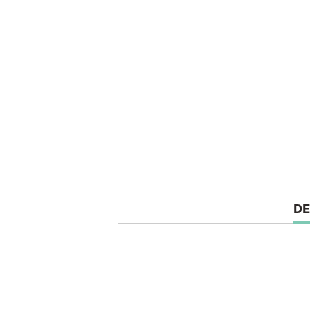
CU
DE
TA