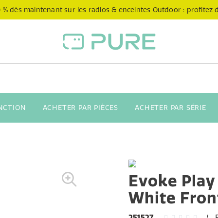
 % dès maintenant sur les radios & enceintes Outdoor : profitez de
NCTION
ACHETER PAR PIÈCES
ACHETER PAR SÉRIE
Evoke Play
White Front
251527