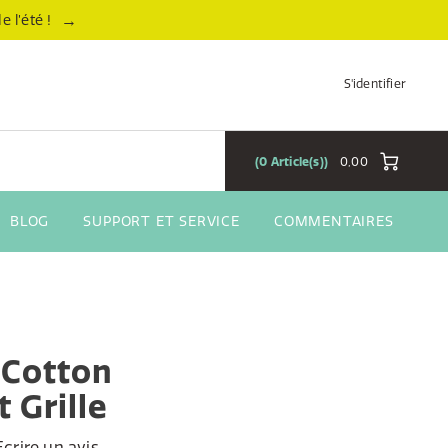
→
 l’été !
S'identifier
0
Article(s)
0,00
BLOG
SUPPORT ET SERVICE
COMMENTAIRES
 Cotton
 Grille
Ecrire un avis