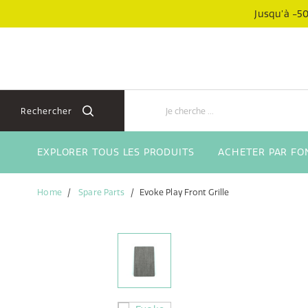
Aller
Aller
Jusqu’à -50
directement
au
au
menu
contenu
de
navigation
Rechercher
EXPLORER TOUS LES PRODUITS
ACHETER PAR FO
Home
Spare Parts
Evoke Play Front Grille