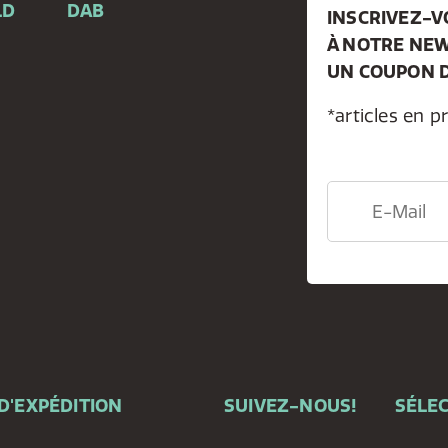
LD
DAB
INSCRIVEZ-
À NOTRE NEW
e
UN COUPON D
*articles en p
D'EXPÉDITION
SUIVEZ-NOUS!
SÉLEC