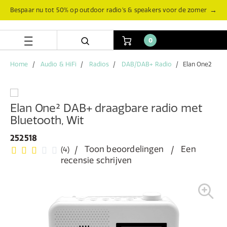
Skip
Skip
→
Bespaar nu tot 50% op outdoor radio’s & speakers voor de zomer
to
to
content
navigation
menu
0
Home
Audio & HiFi
Radios
DAB/DAB+ Radio
Elan One2
Elan One² DAB+ draagbare radio met
Bluetooth, Wit
252518
Toon beoordelingen
Een
(4)
recensie schrijven