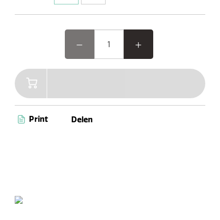
Bluetooth 5.1 levert deze compacte 10W
geluidswonder veelzijdige audio-ervaringen.
Geniet van handige functies zoals de
keukentimer, wekker en slaaptimer, allemaal
eenvoudig te bedienen via speciale knoppen en
een levendig 2,4" kleurent TFT-display.
Print
Delen