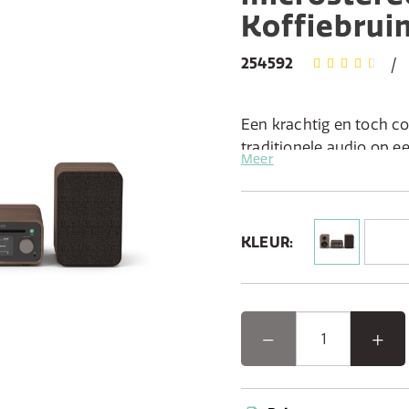
Koffiebrui
254592
Een krachtig en toch c
traditionele audio op ee
Meer
manier tot leven brengt
Kenmerken:
Echt stereogeluid met t
KLEUR:
woofers
Alle bronnen die je nod
cd-speler, USB, AUX-ing
Een selectie vooraf inge
muzieksmaken
Ervaar tijdloos stereoge
Dit compacte maar veel
ontworpen voor mensen 