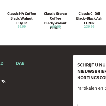
Classic H4 Coffee
Classic Stereo
Classic C-D6i
Black/Walnut
Coffee
Black-Black Ash
EU/UK
Black/Walnut
EU/UK
99,99
499,99
239,99
EU/UK
LD
DAB
SCHRIJF U NU
NIEUWSBRIE
KORTINGSCOU
ing
*artikelen en 