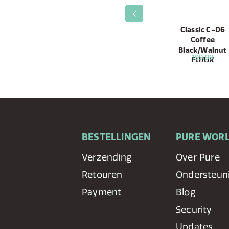
ffee
Classic Aura
Classic C-D4
Classic C-D6
nut
Coffee
Coffee
Coffee
Brown/Walnut
Brown/Walnut
Black/Walnut
129,99
169,99
199,99
EU/UK
BESTELLINGEN
PURE WOR
Verzending
Over Pure
Retouren
Ondersteun
Payment
Blog
Security
Updates