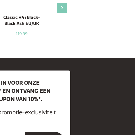
Classic H4i Black-
Classic H6 Coffee
Classic Aura
Black Ash EU/UK
Brown/Walnut
Coffee
Brown/Walnut
119,99
169,99
129,99
 IN VOOR ONZE
F EN ONTVANG EEN
PON VAN 10%*.
promotie-exclusiviteit