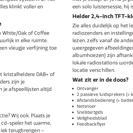
les klinkt voller en
een solo luistersessie, hij 
Helder 2,4-inch TFT-kl
e
Zie alles duidelijk op het l
on White/Oak of Coffee
radiozenders en instelling
rlijk in elke ruimte.
lezen, zelfs vanaf de ande
een vleugje verfijning toe
weergegeven afbeeldingen 
albumhoezen) zijn afhanke
lokale radiostations wor
locatie verschillen.
t kristalheldere DAB+ of
Wat zit er in de doos?
ers zijn je
Ontvanger
e afspeellijsten altijd
2 passieve luidsprekers (+ 
Afstandsbediening (+ batter
Netsnoer
Snelstartgids
tie? Wij ook. Plaats je
Veiligheidsblad
 cd-speler het warme,
Feedbackflyer
iek terugbrengen –