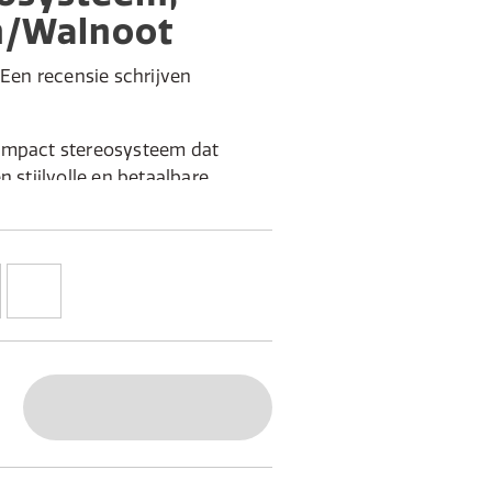
n/Walnoot
Een recensie schrijven
ompact stereosysteem dat
n stijlvolle en betaalbare
.
wee luidsprekers (2x20 W) en 4-inch
ig hebt: DAB+/FM-radio, Bluetooth,
ang en hoofdtelefoonuitgang
stelde EQ's voor verschillende
luid met de Classic Stereo Mini.
zijdige microsysteem is
die traditionele