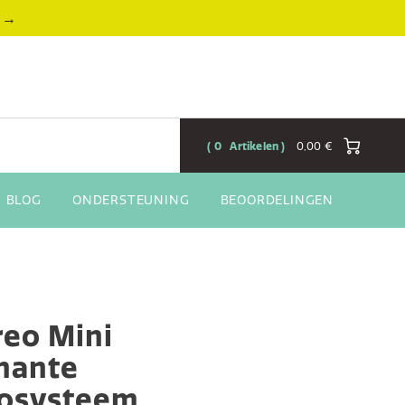
→
0
Artikelen
0,00 €
BLOG
ONDERSTEUNING
BEOORDELINGEN
reo Mini
mante
osysteem,