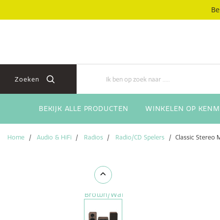
Skip
Skip
Be
to
to
content
navigation
menu
Zoeken
BEKIJK ALLE PRODUCTEN
WINKELEN OP KENM
Home
Audio & HiFi
Radios
Radio/CD Spelers
Classic Stereo 