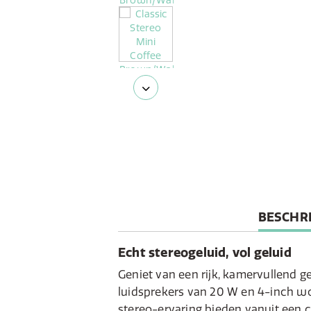
CURREN
BESCHRI
TAB:
Echt stereogeluid, vol geluid
Geniet van een rijk, kamervullend g
luidsprekers van 20 W en 4-inch wo
stereo-ervaring bieden vanuit een 