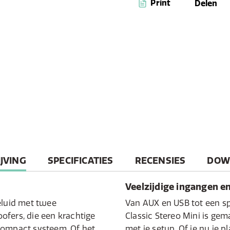
Print
Delen
audioformaten waarderen
Bluetooth-streaming. Da
het levendige TFT-kleu
afstandsbediening is h
gebruiken en te bedien
afwerking geeft elke kam
maakt dit systeem tot 
design en prestaties, vo
T
JVING
SPECIFICATIES
RECENSIES
DOW
Veelzijdige ingangen e
eluid met twee
Van AUX en USB tot een sp
ofers, die een krachtige
Classic Stereo Mini is g
compact systeem. Of het
met je setup. Of je nu je p