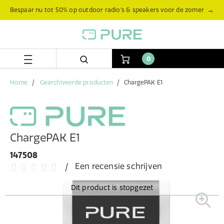
Skip
Skip
→
Bespaar nu tot 50% op outdoor radio’s & speakers voor de zomer
to
to
content
navigation
menu
0
Home
Gearchiveerde producten
ChargePAK E1
ChargePAK E1
147508
Een recensie schrijven