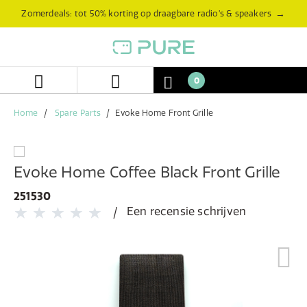
Skip
Skip
→
Zomerdeals: tot 50% korting op draagbare radio’s & speakers
to
to
content
navigation
menu
0
Home
Spare Parts
Evoke Home Front Grille
Evoke Home Coffee Black Front Grille
251530
Een recensie schrijven