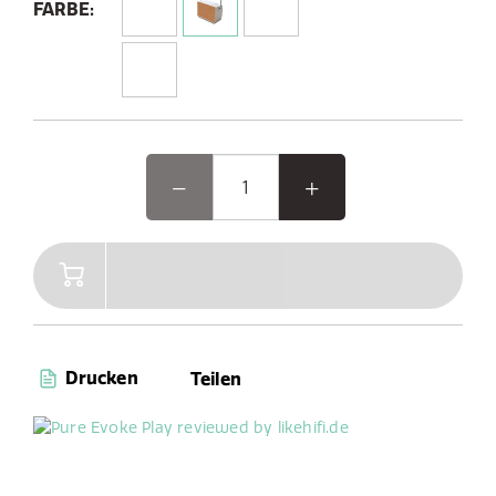
FARBE:
Dir die Evoke Play Wood Edition mit einem warmen
Lautsprechergitter aus Kirschholz zu präsentieren.
Das Musiksystem liefert Deine Lieblingsinhalte von
internationalen Radiosendern, DAB+, Bluetooth oder FM
in sattem Stereoklang.
Drucken
Teilen