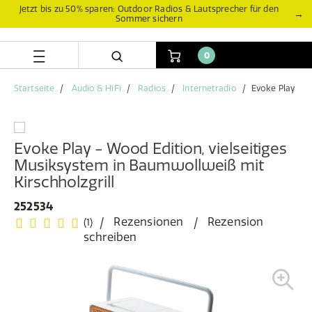
Zum
Zum
Jetzt bis zu 50% sparen: Outdoor Radios & Lautsprecher für den
→
Sommer sichern
Inhalt
Navigationsmenü
springen
springen
0
Startseite
Audio & HiFi
Radios
Internetradio
Evoke Play
Evoke Play - Wood Edition, vielseitiges
Musiksystem in Baumwollweiß mit
Kirschholzgrill
252534
Rezensionen
Rezension
(1)
schreiben