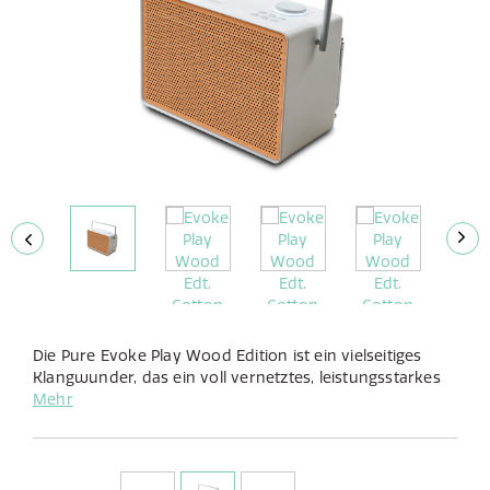
Die Pure Evoke Play Wood Edition ist ein vielseitiges
Klangwunder, das ein voll vernetztes, leistungsstarkes
Audioerlebnis mit einem Tragegriff bietet, um überall in
Mehr
oder außerhalb Ihres Hauses zu spielen.
In Anlehnung an unser unverwechselbares
Holzgehäuse-Design hat Pure das traditionelle
Holzmerkmal neu aufgegriffen und transformiert, um