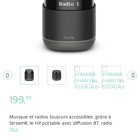
199,
99
Musique et radios toujours accessibles, grâce à
StreamR, le HP portable avec diffusion BT, radio
numérique et technologie vocale d’Alexa. Conçu pour
Plus
l’aventure, son design tout-terrain et sa batterie